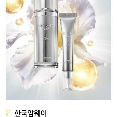
25
한국암웨이
3